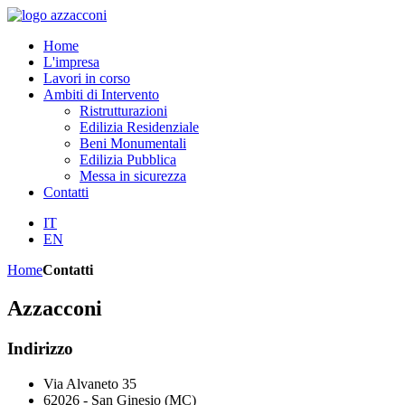
Home
L'impresa
Lavori in corso
Ambiti di Intervento
Ristrutturazioni
Edilizia Residenziale
Beni Monumentali
Edilizia Pubblica
Messa in sicurezza
Contatti
IT
EN
Home
Contatti
Azzacconi
Indirizzo
Via Alvaneto 35
62026 - San Ginesio (MC)