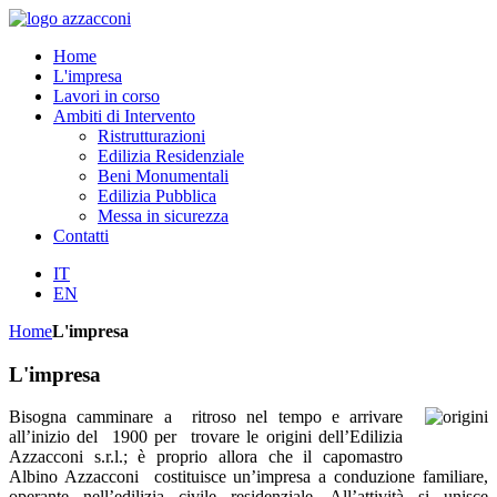
Home
L'impresa
Lavori in corso
Ambiti di Intervento
Ristrutturazioni
Edilizia Residenziale
Beni Monumentali
Edilizia Pubblica
Messa in sicurezza
Contatti
IT
EN
Home
L'impresa
L'impresa
Bisogna camminare a ritroso nel tempo e arrivare
all’inizio del 1900 per trovare le origini dell’Edilizia
Azzacconi s.r.l.; è proprio allora che il capomastro
Albino Azzacconi costituisce un’impresa a conduzione familiare,
operante nell’edilizia civile residenziale. All’attività si unisce