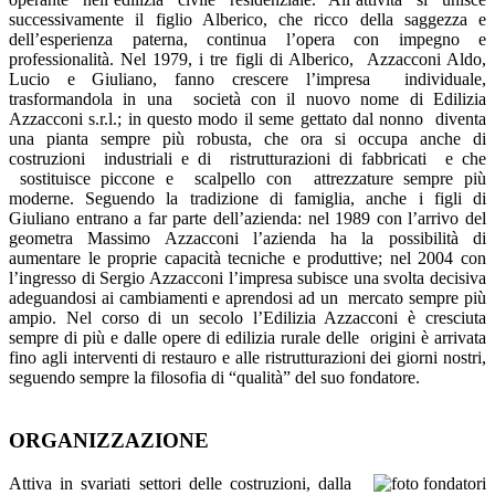
successivamente il figlio Alberico, che ricco della saggezza e
dell’esperienza paterna, continua l’opera con impegno e
professionalità. Nel 1979, i tre figli di Alberico, Azzacconi Aldo,
Lucio e Giuliano, fanno crescere l’impresa individuale,
trasformandola in una società con il nuovo nome di Edilizia
Azzacconi s.r.l.; in questo modo il seme gettato dal nonno diventa
una pianta sempre più robusta, che ora si occupa anche di
costruzioni industriali e di ristrutturazioni di fabbricati e che
sostituisce piccone e scalpello con attrezzature sempre più
moderne. Seguendo la tradizione di famiglia, anche i figli di
Giuliano entrano a far parte dell’azienda: nel 1989 con l’arrivo del
geometra Massimo Azzacconi l’azienda ha la possibilità di
aumentare le proprie capacità tecniche e produttive; nel 2004 con
l’ingresso di Sergio Azzacconi l’impresa subisce una svolta decisiva
adeguandosi ai cambiamenti e aprendosi ad un mercato sempre più
ampio. Nel corso di un secolo l’Edilizia Azzacconi è cresciuta
sempre di più e dalle opere di edilizia rurale delle origini è arrivata
fino agli interventi di restauro e alle ristrutturazioni dei giorni nostri,
seguendo sempre la filosofia di “qualità” del suo fondatore.
ORGANIZZAZIONE
Attiva in svariati settori delle costruzioni, dalla