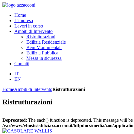
Home
L'impresa
Lavori in corso
Ambiti di Intervento
Ristrutturazioni
Edilizia Residenziale
Beni Monumentali
Edilizia Pubblica
Messa in sicurezza
Contatti
IT
EN
Home
Ambiti di Intervento
Ristrutturazioni
Ristrutturazioni
Deprecated
: The each() function is deprecated. This message will be 
/var/www/vhosts/ediliziazzacconi.it/httpdocs/media/zoo/applicatio