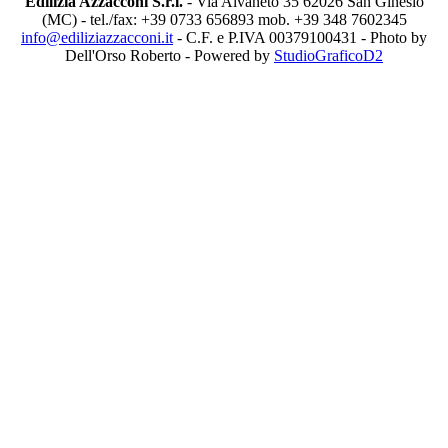
Edilizia Azzacconi S.r.l.
- Via Alvaneto 35 62026 San Ginesio
(MC) - tel./fax: +39 0733 656893 mob. +39 348 7602345
info@ediliziazzacconi.it
- C.F. e P.IVA 00379100431 - Photo by
Dell'Orso Roberto - Powered by
StudioGraficoD2