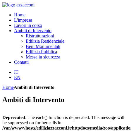
Home
L'impresa
Lavori in corso
Ambiti di Intervento
Ristrutturazioni
Edilizia Residenziale
Beni Monumentali
Edilizia Pubblica
Messa in sicurezza
Contatti
IT
EN
Home
Ambiti di Intervento
Ambiti di Intervento
Deprecated
: The each() function is deprecated. This message will
be suppressed on further calls in
/var/www/vhosts/ediliziazzacconi.it/httpdocs/media/zoo/applicatio