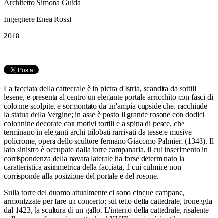
Architetto Simona Guida
Ingegnere Enea Rossi
2018
La facciata della cattedrale è in pietra d'Istria, scandita da sottili
lesene, e presenta al centro un elegante portale arricchito con fasci di
colonne scolpite, e sormontato da un'ampia cupside che, racchiude
la statua della Vergine; in asse è posto il grande rosone con dodici
colonnine decorate con motivi tortili e a spina di pesce, che
terminano in eleganti archi trilobati rarrivati da tessere musive
policrome, opera dello scultore fermano Giacomo Palmieri (1348). Il
lato sinistro è occupato dalla torre campanaria, il cui inserimento in
corrispondenza della navata laterale ha forse determinato la
caratteristica asimmetrica della facciata, il cui culmine non
corrisponde alla posizione del portale e del rosone.
Sulla torre del duomo attualmente ci sono cinque campane,
armonizzate per fare un concerto; sul tetto della cattedrale, troneggia
dal 1423, la scultura di un gallo. L'interno della cattedrale, risalente