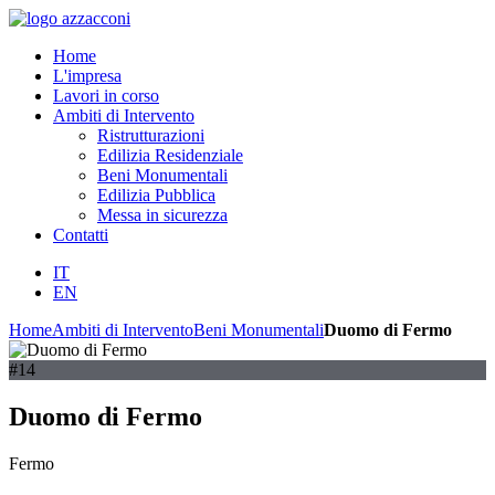
Home
L'impresa
Lavori in corso
Ambiti di Intervento
Ristrutturazioni
Edilizia Residenziale
Beni Monumentali
Edilizia Pubblica
Messa in sicurezza
Contatti
IT
EN
Home
Ambiti di Intervento
Beni Monumentali
Duomo di Fermo
#14
Duomo di Fermo
Fermo