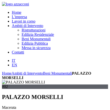
Home
L'impresa
Lavori in corso
Ambiti di Intervento
Ristrutturazioni
Edilizia Residenziale
Beni Monumentali
Edilizia Pubblica
Messa in sicurezza
Contatti
IT
EN
Home
Ambiti di Intervento
Beni Monumentali
PALAZZO
MORSELLI
#02
PALAZZO MORSELLI
Macerata