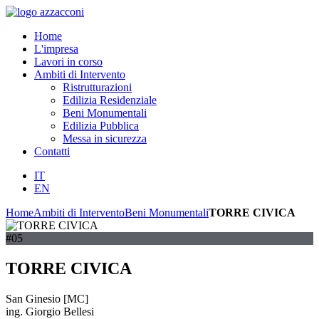
Home
L'impresa
Lavori in corso
Ambiti di Intervento
Ristrutturazioni
Edilizia Residenziale
Beni Monumentali
Edilizia Pubblica
Messa in sicurezza
Contatti
IT
EN
Home
Ambiti di Intervento
Beni Monumentali
TORRE CIVICA
#05
TORRE CIVICA
San Ginesio [MC]
ing. Giorgio Bellesi