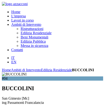
Home
L'impresa
Lavori in corso
Ambiti di Intervento
Ristrutturazioni
Edilizia Residenziale
Beni Monumentali
Edilizia Pubblica
Messa in sicurezza
Contatti
IT
EN
Home
Ambiti di Intervento
Edilizia Residenziale
BUCCOLINI
#04
BUCCOLINI
San Gimesio [Mc]
ing Passamonti Francalancia