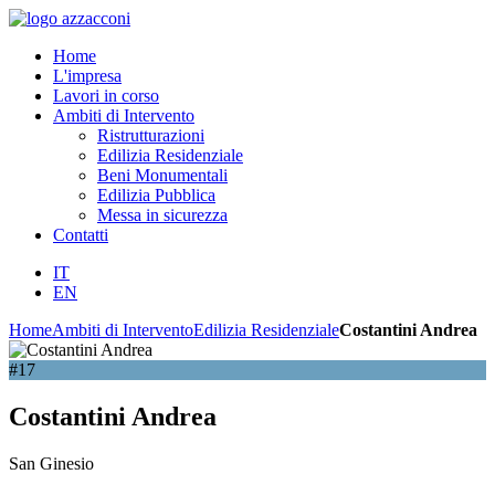
Home
L'impresa
Lavori in corso
Ambiti di Intervento
Ristrutturazioni
Edilizia Residenziale
Beni Monumentali
Edilizia Pubblica
Messa in sicurezza
Contatti
IT
EN
Home
Ambiti di Intervento
Edilizia Residenziale
Costantini Andrea
#17
Costantini Andrea
San Ginesio