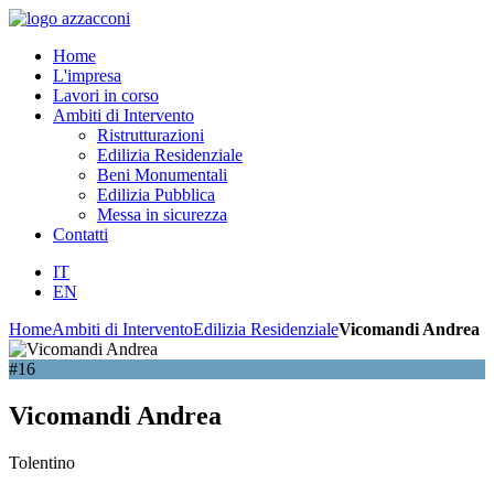
Home
L'impresa
Lavori in corso
Ambiti di Intervento
Ristrutturazioni
Edilizia Residenziale
Beni Monumentali
Edilizia Pubblica
Messa in sicurezza
Contatti
IT
EN
Home
Ambiti di Intervento
Edilizia Residenziale
Vicomandi Andrea
#16
Vicomandi Andrea
Tolentino