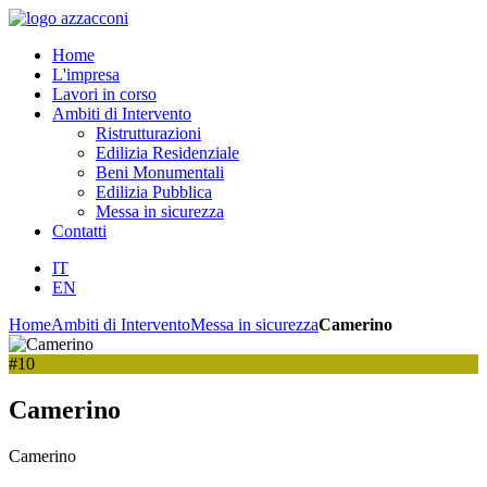
Home
L'impresa
Lavori in corso
Ambiti di Intervento
Ristrutturazioni
Edilizia Residenziale
Beni Monumentali
Edilizia Pubblica
Messa in sicurezza
Contatti
IT
EN
Home
Ambiti di Intervento
Messa in sicurezza
Camerino
#10
Camerino
Camerino