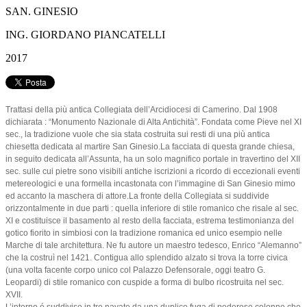
SAN. GINESIO
ING. GIORDANO PIANCATELLI
2017
Trattasi della più antica Collegiata dell’Arcidiocesi di Camerino. Dal 1908
dichiarata : “Monumento Nazionale di Alta Antichità”. Fondata come Pieve nel XI
sec., la tradizione vuole che sia stata costruita sui resti di una più antica
chiesetta dedicata al martire San Ginesio.La facciata di questa grande chiesa,
in seguito dedicata all’Assunta, ha un solo magnifico portale in travertino del XII
sec. sulle cui pietre sono visibili antiche iscrizioni a ricordo di eccezionali eventi
metereologici e una formella incastonata con l’immagine di San Ginesio mimo
ed accanto la maschera di attore.La fronte della Collegiata si suddivide
orizzontalmente in due parti : quella inferiore di stile romanico che risale al sec.
XI e costituisce il basamento al resto della facciata, estrema testimonianza del
gotico fiorito in simbiosi con la tradizione romanica ed unico esempio nelle
Marche di tale architettura. Ne fu autore un maestro tedesco, Enrico “Alemanno”
che la costruì nel 1421. Contigua allo splendido alzato si trova la torre civica
(una volta facente corpo unico col Palazzo Defensorale, oggi teatro G.
Leopardi) di stile romanico con cuspide a forma di bulbo ricostruita nel sec.
XVII.
L’interno é suddiviso in tre navate da una duplice fuga di poderose colonne che