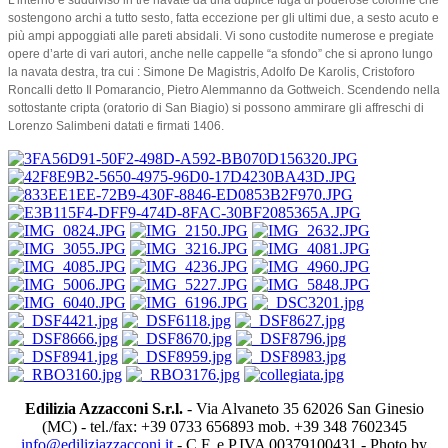
sostengono archi a tutto sesto, fatta eccezione per gli ultimi due, a sesto acuto e
più ampi appoggiati alle pareti absidali. Vi sono custodite numerose e pregiate
opere d’arte di vari autori, anche nelle cappelle “a sfondo” che si aprono lungo
la navata destra, tra cui : Simone De Magistris, Adolfo De Karolis, Cristoforo
Roncalli detto Il Pomarancio, Pietro Alemmanno da Gottweich. Scendendo nella
sottostante cripta (oratorio di San Biagio) si possono ammirare gli affreschi di
Lorenzo Salimbeni datati e firmati 1406.
Edilizia Azzacconi S.r.l.
- Via Alvaneto 35 62026 San Ginesio
(MC) - tel./fax: +39 0733 656893 mob. +39 348 7602345
info@ediliziazzacconi.it
- C.F. e P.IVA 00379100431 - Photo by