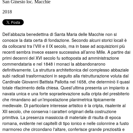
San Ginesio loc. Macchie
2018
Dell’abbazia benedettina di Santa Maria delle Macchie non si
conosce la data certa di fondazione. Secondo alcuni storici locali è
da collocarsi tra l’VIII e il IX secolo, ma in base ad acquisizioni più
recenti sembra invece essere successiva all’anno Mille. A partire dai
primi decenni del XVI secolo fu sottoposta ad amministrazione
commendataria e nel 1848 i monaci la abbandonarono
definitivamente. La struttura architettonica del complesso abbaziale
subì radicali trasformazioni in seguito alla ristrutturazione voluta dal
Cardinale Giovanni Battista Pallotta nel 1658, che determinò il quasi
totale rifacimento della chiesa. Quest’ultima presenta un impianto a
navata unica e una forte sopraelevazione sulla cripta del presbiterio
che rimandano ad un’impostazione planimetrica tipicamente
medievale. Di particolare interesse artistico è la cripta, risalente al
XII secolo, che conserva i caratteri originari della costruzione
primitiva. La presenza massiccia di materiale di risulta di epoca
romana, evidente nei capitelli di tipo ionico e nelle colonnine a fusto
marmoreo che circondano l'altare, conferisce grande preziosità e