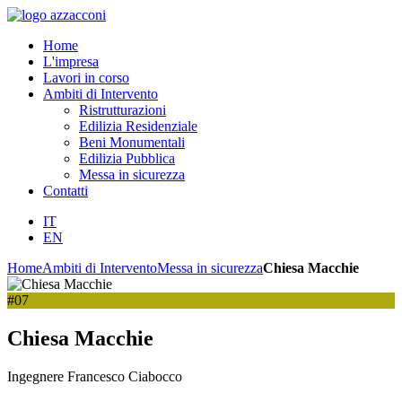
Home
L'impresa
Lavori in corso
Ambiti di Intervento
Ristrutturazioni
Edilizia Residenziale
Beni Monumentali
Edilizia Pubblica
Messa in sicurezza
Contatti
IT
EN
Home
Ambiti di Intervento
Messa in sicurezza
Chiesa Macchie
#07
Chiesa Macchie
Ingegnere Francesco Ciabocco