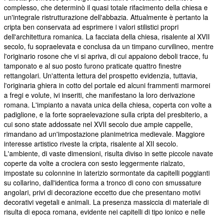
complesso, che determinò il quasi totale rifacimento della chiesa e
un'integrale ristrutturazione dell'abbazia. Attualmente è pertanto la
cripta ben conservata ad esprimere i valori stilistici propri
dell'architettura romanica. La facciata della chiesa, risalente al XVII
secolo, fu sopraelevata e conclusa da un timpano curvilineo, mentre
l'originario rosone che vi si apriva, di cui appaiono deboli tracce, fu
tamponato e al suo posto furono praticate quattro finestre
rettangolari. Un'attenta lettura del prospetto evidenzia, tuttavia,
l'originaria ghiera in cotto del portale ed alcuni frammenti marmorei
a fregi e volute, ivi inseriti, che manifestano la loro derivazione
romana. L'impianto a navata unica della chiesa, coperta con volte a
padiglione, e la forte sopraelevazione sulla cripta del presbiterio, a
cui sono state addossate nel XVII secolo due ampie cappelle,
rimandano ad un'impostazione planimetrica medievale. Maggiore
interesse artistico riveste la cripta, risalente al XII secolo.
L'ambiente, di vaste dimensioni, risulta diviso in sette piccole navate
coperte da volte a crociera con sesto leggermente rialzato,
impostate su colonnine in laterizio sormontate da capitelli poggianti
su collarino, dall'identica forma a tronco di cono con smussature
angolari, privi di decorazione eccetto due che presentano motivi
decorativi vegetali e animali. La presenza massiccia di materiale di
risulta di epoca romana, evidente nei capitelli di tipo ionico e nelle