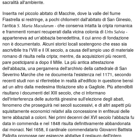
sacralità all'ambiente.
Inserita nel piccolo abitato di Macchie, dove la valle del fiume
Fiastrella si restringe, a pochi chilometri dall'abitato di San Ginesio,
l'antica
- che conserva intatta la cripta romanica
S. Maria Macularum
e frammenti romani recuperati dalla vicina colonia di
-
Urbs Salvia
apparteneva ad un'abbazia benedettina, il cui anno di fondazione
non è documentato. Alcuni storici locali sostengono che esso sia
ascrivibile tra l'VIII e il IX secolo, a causa dell'ampio uso di materiale
romano di risulta nella cripta; mentre, da acquisizioni più recenti,
pare posticiparsi a dopo il Mille. La più antica attestazione
dell'abbazia, una pergamena dell'archivio della cattedrale di San
Severino Marche che ne documenta l'esistenza nel 1171, secondo
recenti studi non si riferirebbe in realtà all'edificio in questione bensì
ad un altro dalla medesima titolazione sito a Gagliole. Più attendibili
risultano i documenti del XIII secolo, che ci informano
dell'interferenza delle autorità ginesine sull'elezione degli abati,
fenomeno che proseguirà nei secoli successivi, e di altri aspetti più
squisitamente economici relativi alla concessione in enfiteusi delle
terre abbaziali a coloni. Nei primi decenni del XVI secolo l'abbazia fu
data in commenda e nel 1848 risulta definitivamente abbandonata
dai monaci. Nel 1658, il cardinale commendatario Giovanni Battista
Pallotta promosse per esigenze abitative il restauro dell'intero