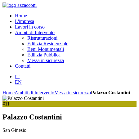
Home
L'impresa
Lavori in corso
Ambiti di Intervento
Ristrutturazioni
Edilizia Residenziale
Beni Monumentali
Edilizia Pubblica
Messa in sicurezza
Contatti
IT
EN
Home
Ambiti di Intervento
Messa in sicurezza
Palazzo Costantini
#11
Palazzo Costantini
San Ginesio