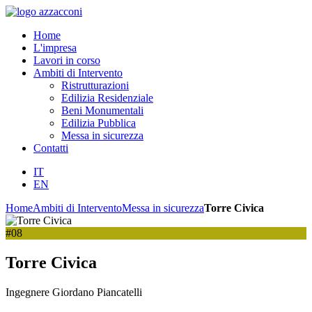
Home
L'impresa
Lavori in corso
Ambiti di Intervento
Ristrutturazioni
Edilizia Residenziale
Beni Monumentali
Edilizia Pubblica
Messa in sicurezza
Contatti
IT
EN
Home
Ambiti di Intervento
Messa in sicurezza
Torre Civica
#08
Torre Civica
Ingegnere Giordano Piancatelli