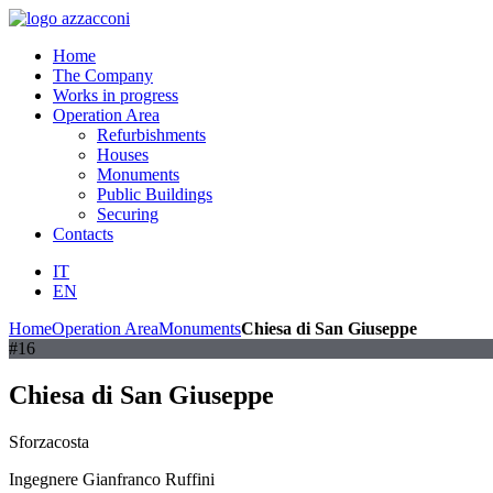
Home
The Company
Works in progress
Operation Area
Refurbishments
Houses
Monuments
Public Buildings
Securing
Contacts
IT
EN
Home
Operation Area
Monuments
Chiesa di San Giuseppe
#16
Chiesa di San Giuseppe
Sforzacosta
Ingegnere Gianfranco Ruffini