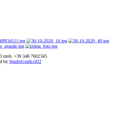
893 mob. +39 348 7602345
ed by
StudioGraficoD2