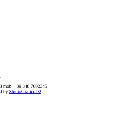
893 mob. +39 348 7602345
ed by
StudioGraficoD2