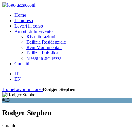
Home
L'impresa
Lavori in corso
Ambiti di Intervento
Ristrutturazioni
Edilizia Residenziale
Beni Monumentali
Edilizia Pubblica
Messa in sicurezza
Contatti
IT
EN
Home
Lavori in corso
Rodger Stephen
#13
Rodger Stephen
Gualdo