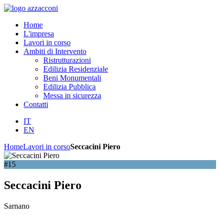
Home
L'impresa
Lavori in corso
Ambiti di Intervento
Ristrutturazioni
Edilizia Residenziale
Beni Monumentali
Edilizia Pubblica
Messa in sicurezza
Contatti
IT
EN
Home
Lavori in corso
Seccacini Piero
#15
Seccacini Piero
Sarnano