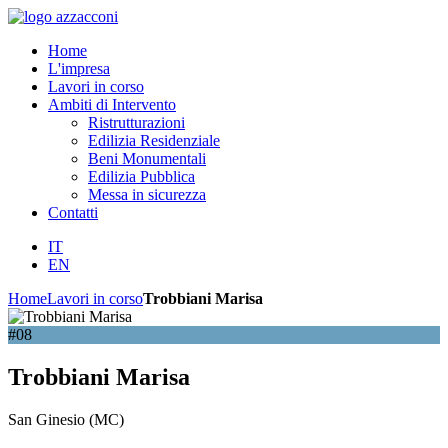
Home
L'impresa
Lavori in corso
Ambiti di Intervento
Ristrutturazioni
Edilizia Residenziale
Beni Monumentali
Edilizia Pubblica
Messa in sicurezza
Contatti
IT
EN
Home
Lavori in corso
Trobbiani Marisa
#08
Trobbiani Marisa
San Ginesio (MC)