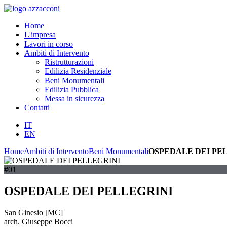
Home
L'impresa
Lavori in corso
Ambiti di Intervento
Ristrutturazioni
Edilizia Residenziale
Beni Monumentali
Edilizia Pubblica
Messa in sicurezza
Contatti
IT
EN
Home
Ambiti di Intervento
Beni Monumentali
OSPEDALE DEI PE
#01
OSPEDALE DEI PELLEGRINI
San Ginesio [MC]
arch. Giuseppe Bocci