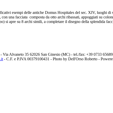
ificativi esempi delle antiche Domus Hospitales del sec. XIV, luoghi di
a, con una facciata composta da otto archi ribassati, appoggiati su colonn
) si apre su 8 archi simili, a completare il disegno della splendida facc
- Via Alvaneto 35 62026 San Ginesio (MC) - tel./fax: +39 0733 656
it
- C.F. e P.IVA 00379100431 - Photo by Dell'Orso Roberto - Power