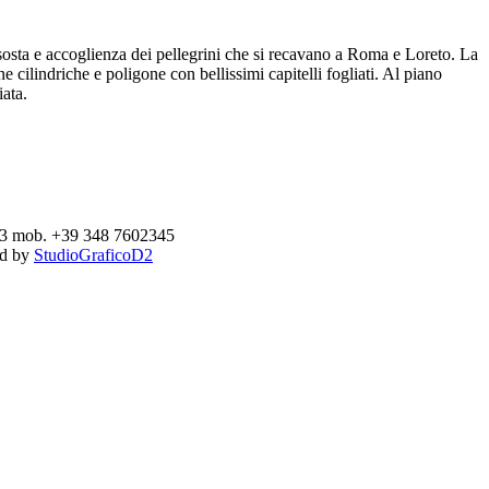
 sosta e accoglienza dei pellegrini che si recavano a Roma e Loreto. La
e cilindriche e poligone con bellissimi capitelli fogliati. Al piano
iata.
893 mob. +39 348 7602345
ed by
StudioGraficoD2