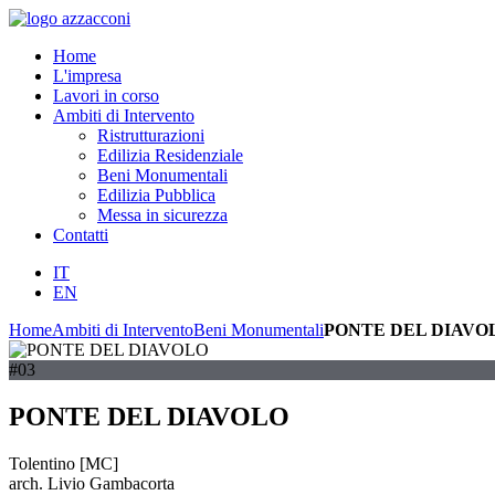
Home
L'impresa
Lavori in corso
Ambiti di Intervento
Ristrutturazioni
Edilizia Residenziale
Beni Monumentali
Edilizia Pubblica
Messa in sicurezza
Contatti
IT
EN
Home
Ambiti di Intervento
Beni Monumentali
PONTE DEL DIAVO
#03
PONTE DEL DIAVOLO
Tolentino [MC]
arch. Livio Gambacorta