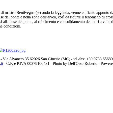
di mastro Bentivegna (secondo la leggenda, venne edificato appunto dal d
ase del ponte e nella zona dell’alveo, così da ridurre il fenomeno di ero
alla base del ponte, al rifacimento e consolidamento dei muri a valle del
ne condizioni.
- Via Alvaneto 35 62026 San Ginesio (MC) - tel./fax: +39 0733 656
it
- C.F. e P.IVA 00379100431 - Photo by Dell'Orso Roberto - Power