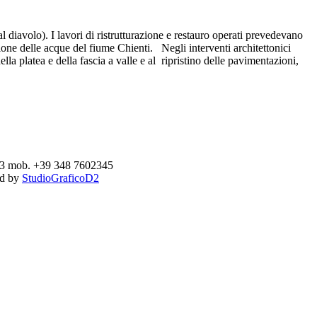
iavolo). I lavori di ristrutturazione e restauro operati prevedevano
sione delle acque del fiume Chienti. Negli interventi architettonici
la platea e della fascia a valle e al ripristino delle pavimentazioni,
893 mob. +39 348 7602345
ed by
StudioGraficoD2