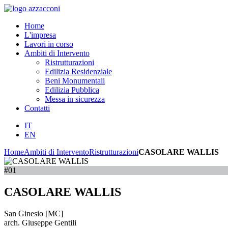
Home
L'impresa
Lavori in corso
Ambiti di Intervento
Ristrutturazioni
Edilizia Residenziale
Beni Monumentali
Edilizia Pubblica
Messa in sicurezza
Contatti
IT
EN
Home
Ambiti di Intervento
Ristrutturazioni
CASOLARE WALLIS
#01
CASOLARE WALLIS
San Ginesio [MC]
arch. Giuseppe Gentili