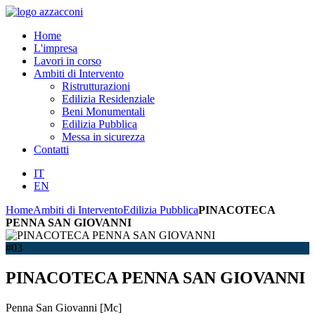
Home
L'impresa
Lavori in corso
Ambiti di Intervento
Ristrutturazioni
Edilizia Residenziale
Beni Monumentali
Edilizia Pubblica
Messa in sicurezza
Contatti
IT
EN
Home
Ambiti di Intervento
Edilizia Pubblica
PINACOTECA
PENNA SAN GIOVANNI
#03
PINACOTECA PENNA SAN GIOVANNI
Penna San Giovanni [Mc]